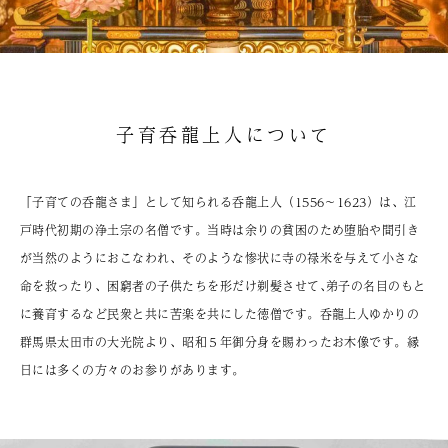
子育呑龍上人について
「子育ての呑龍さま」として知られる呑龍上人（1556～1623）は、江
戸時代初期の浄土宗の名僧です。当時は余りの貧困のため堕胎や間引き
が当然のようにおこなわれ、そのような惨状に寺の禄米を与えて小さな
命を救ったり、困窮者の子供たちを形だけ剃髪させて､弟子の名目のもと
に養育するなど民衆と共に苦楽を共にした徳僧です。呑龍上人ゆかりの
群馬県太田市の大光院より、昭和５年御分身を賜わったお木像です。縁
日には多くの方々のお参りがあります。