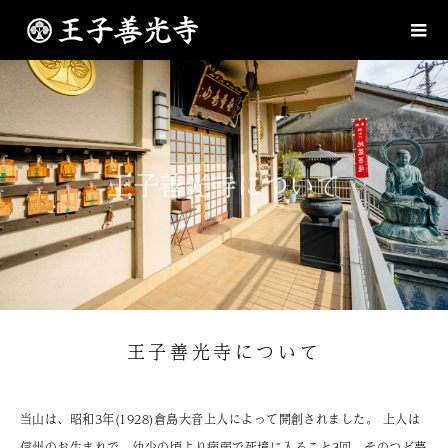
王子善光寺について
王子善光寺について
当山は、昭和3年(1928)倉島大音上人によって開創されました。 上人は
信州のお生まれで、幼少の頃より病弱で死境に入ること3回、そのつど夢