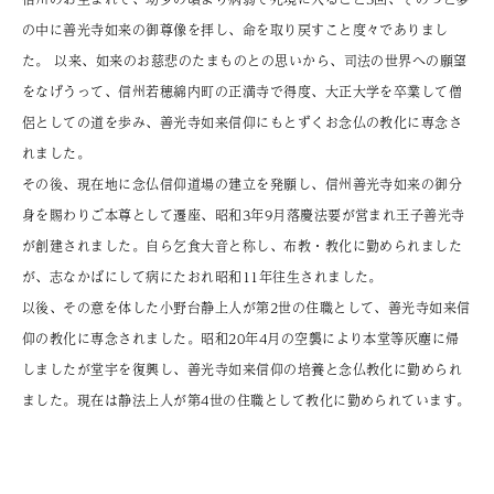
の中に善光寺如来の御尊像を拝し、命を取り戻すこと度々でありまし
た。 以来、如来のお慈悲のたまものとの思いから、司法の世界への願望
をなげうって、信州若穂綿内町の正満寺で得度、大正大学を卒業して僧
侶としての道を歩み、善光寺如来信仰にもとずくお念仏の教化に専念さ
れました。
その後、現在地に念仏信仰道場の建立を発願し、信州善光寺如来の御分
身を賜わりご本尊として遷座、昭和3年9月落慶法要が営まれ王子善光寺
が創建されました。自ら乞食大音と称し、布教・教化に勤められました
が、志なかばにして病にたおれ昭和11年往生されました。
以後、その意を体した小野台静上人が第2世の住職として、善光寺如来信
仰の教化に専念されました。昭和20年4月の空襲により本堂等灰塵に帰
しましたが堂宇を復興し、善光寺如来信仰の培養と念仏教化に勤められ
ました。現在は静法上人が第4世の住職として教化に勤められています。