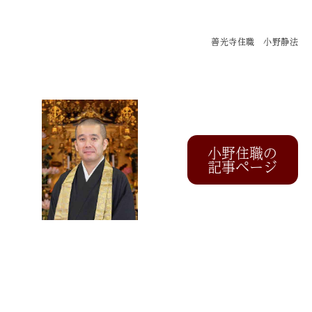
善光寺住職 小野静法
小野住職の
記事ページ