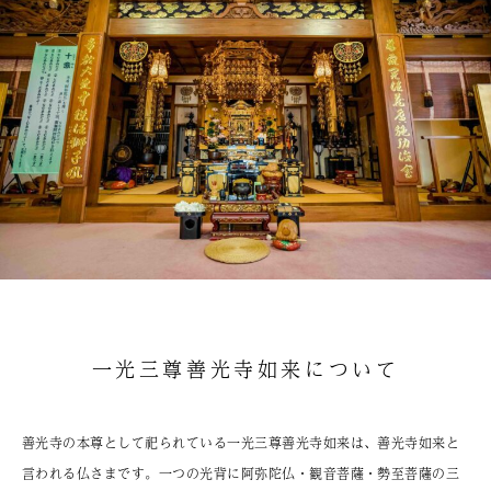
一光三尊善光寺如来について
善光寺の本尊として祀られている一光三尊善光寺如来は、善光寺如来と
言われる仏さまです。一つの光背に阿弥陀仏・観音菩薩・勢至菩薩の三